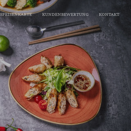
SPEISENKARTE
KUNDENBEWERTUNG
KONTAKT
t, beste asiatische Küche in Bochum, Restaurant in Bermuda3Eck