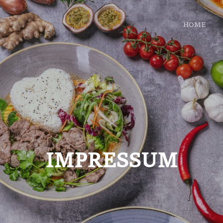
HOME
he, Asia Küche In Bochum, Bochum Restaurant, Japanische Restauran
IMPRESSUM