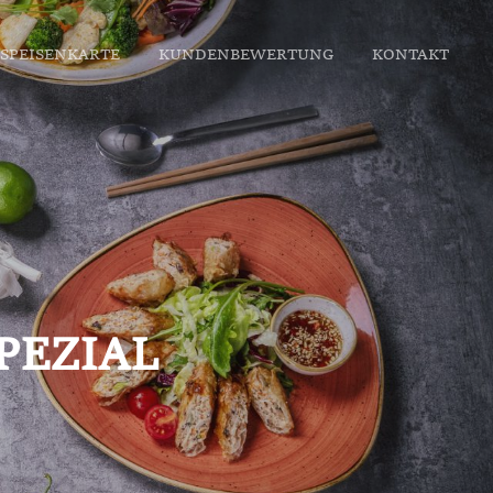
SPEISENKARTE
KUNDENBEWERTUNG
KONTAKT
t, beste asiatische Küche in Bochum, Restaurant in Bermuda3Eck
PEZIAL