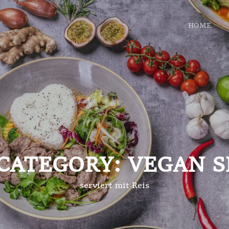
HOME
he, Asia Küche In Bochum, Bochum Restaurant, Japanische Restauran
CATEGORY:
VEGAN S
serviert mit Reis